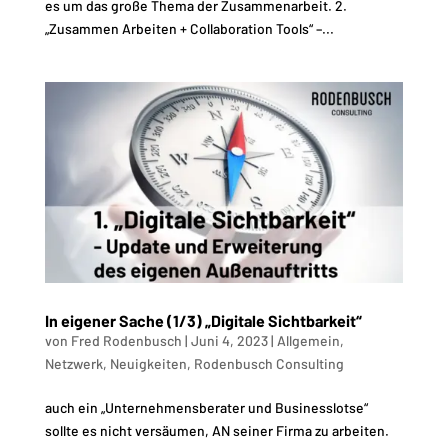
es um das große Thema der Zusammenarbeit. 2.
„Zusammen Arbeiten + Collaboration Tools“ –...
In eigener Sache (1/3) „Digitale Sichtbarkeit“
von
Fred Rodenbusch
|
Juni 4, 2023
|
Allgemein
,
Netzwerk
,
Neuigkeiten
,
Rodenbusch Consulting
auch ein „Unternehmensberater und Businesslotse“
Kundenbewertungen und Erfahrungen zu
sollte es nicht versäumen, AN seiner Firma zu arbeiten.
Fred Rodenbusch