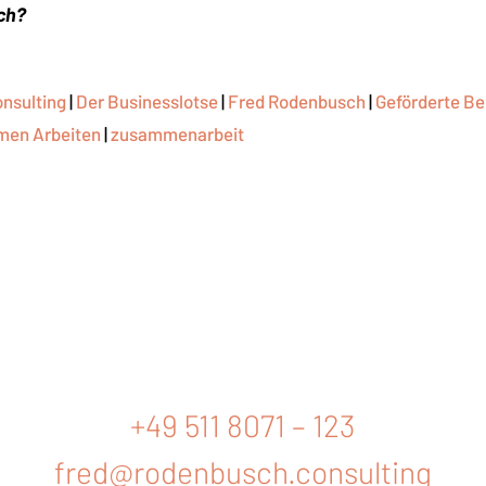
ch?
nsulting
|
Der Businesslotse
|
Fred Rodenbusch
|
Geförderte B
en Arbeiten
|
zusammenarbeit
+49 511 8071 – 123
fred@rodenbusch.consulting