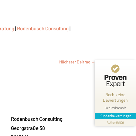
eratung
|
Rodenbusch Consulting
|
Nächster Beitrag
→
Kundenbewertungen und Erfahrungen zu
Fred Rodenbusch
MANGELHAFT
Noch keine
Bewertungen
0,00 / 5,00
Fred Rodenbusch
Erfahren Sie mehr über dieses Bewertungssiegel
Kundenbewertungen
Rodenbusch Consulting
Profil ansehen
Authentizität
1.1.1970
Georgstraße 38