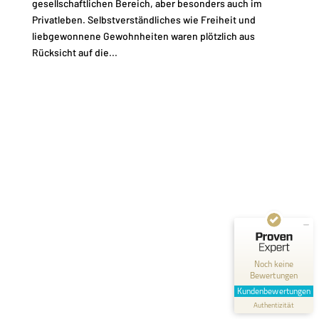
gesellschaftlichen Bereich, aber besonders auch im
Privatleben. Selbstverständliches wie Freiheit und
liebgewonnene Gewohnheiten waren plötzlich aus
Rücksicht auf die...
Kundenbewertungen und Erfahrungen zu
Fred Rodenbusch
MANGELHAFT
0,00 / 5,00
Noch keine
Bewertungen
Erfahren Sie mehr über dieses Bewertungssiegel
Kundenbewertungen
Profil ansehen
Authentizität
1.1.1970