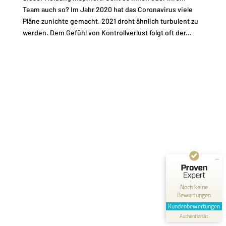
Team auch so? Im Jahr 2020 hat das Coronavirus viele
Pläne zunichte gemacht. 2021 droht ähnlich turbulent zu
werden. Dem Gefühl von Kontrollverlust folgt oft der...
Kundenbewertungen und Erfahrungen zu
Fred Rodenbusch
MANGELHAFT
0,00 / 5,00
Noch keine
Bewertungen
Erfahren Sie mehr über dieses Bewertungssiegel
Kundenbewertungen
Profil ansehen
Authentizität
1.1.1970