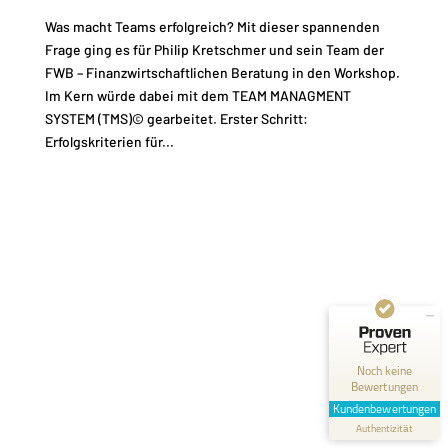
Was macht Teams erfolgreich? Mit dieser spannenden
Frage ging es für Philip Kretschmer und sein Team der
FWB – Finanzwirtschaftlichen Beratung in den Workshop.
Im Kern würde dabei mit dem TEAM MANAGMENT
SYSTEM (TMS)© gearbeitet. Erster Schritt:
Erfolgskriterien für...
Kundenbewertungen und Erfahrungen zu
Fred Rodenbusch
MANGELHAFT
0,00 / 5,00
Noch keine
Bewertungen
Erfahren Sie mehr über dieses Bewertungssiegel
Kundenbewertungen
Profil ansehen
Authentizität
1.1.1970