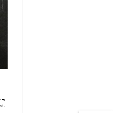
ird
nkl.