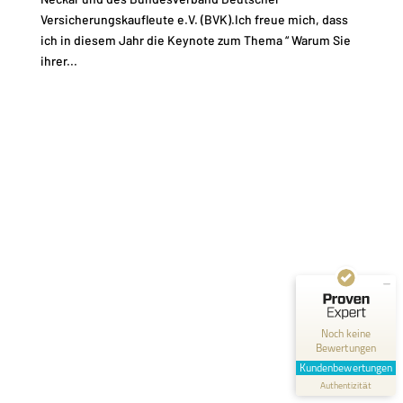
Versicherungskaufleute e.V. (BVK).Ich freue mich, dass
ich in diesem Jahr die Keynote zum Thema “ Warum Sie
ihrer...
Kundenbewertungen und Erfahrungen zu
Fred Rodenbusch
MANGELHAFT
0,00 / 5,00
Noch keine
Bewertungen
Erfahren Sie mehr über dieses Bewertungssiegel
Kundenbewertungen
Profil ansehen
Authentizität
1.1.1970