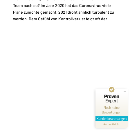
Team auch so? Im Jahr 2020 hat das Coronavirus viele
Pläne zunichte gemacht. 2021 droht ähnlich turbulent zu
werden. Dem Gefühl von Kontrollverlust folgt oft der...
Kundenbewertungen und Erfahrungen zu
Fred Rodenbusch
MANGELHAFT
0,00 / 5,00
Noch keine
Bewertungen
Erfahren Sie mehr über dieses Bewertungssiegel
Kundenbewertungen
Profil ansehen
Authentizität
1.1.1970