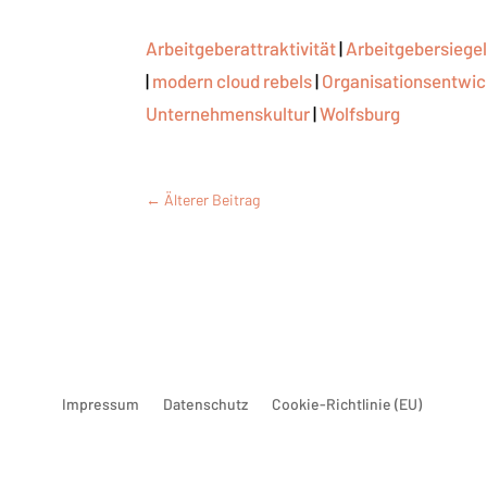
Arbeitgeberattraktivität
|
Arbeitgebersiege
|
modern cloud rebels
|
Organisationsentwic
Unternehmenskultur
|
Wolfsburg
←
Älterer Beitrag
Impressum
Datenschutz
Cookie-Richtlinie (EU)