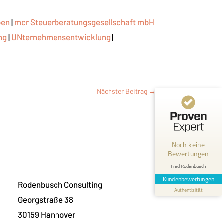
ben
|
mcr Steuerberatungsgesellschaft mbH
ng
|
UNternehmensentwicklung
|
Nächster Beitrag
→
Kundenbewertungen und Erfahrungen zu
Fred Rodenbusch
MANGELHAFT
Noch keine
Bewertungen
0,00 / 5,00
Fred Rodenbusch
Erfahren Sie mehr über dieses Bewertungssiegel
Kundenbewertungen
Rodenbusch Consulting
Profil ansehen
Authentizität
1.1.1970
Georgstraße 38
30159 Hannover